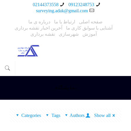
02144373558
09123248753
surveying.adak@gmail.com
صفحه اصلی
ارتباط با ما
درباره ی ما
آشنایی با سوابق کاری ما
آخرین اخبار نقشه برداری
آموزش
شهرسازی
نقشه برداری
نمایشگاه
Categories
Tags
Authors
Show all