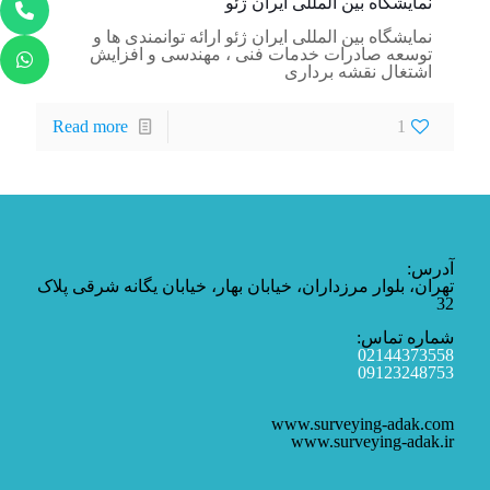
نمايشگاه بين المللی ایران ژئو
نمايشگاه بين المللی ایران ژئو ارائه توانمندى ها و
توسعه صادرات خدمات فنی ، مهندسی و افزایش
اشتغال نقشه برداری
Read more
1
آدرس:
تهران، بلوار مرزداران، خیابان بهار، خیابان یگانه شرقی پلاک
32
شماره تماس:
02144373558
09123248753
www.surveying-adak.com
www.surveying-adak.ir