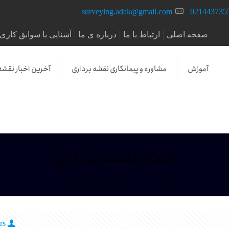
surveying.adak@gmail.com
021443735
صفحه اصلی
ارتباط با ما
درباره ی ما
آشنایی با سوابق کاری 
آموزش
مشاوره و پیمانکاری نقشه برداری
آخرین اخبار نقشه
انجام نقشه برداری
Home
انجام نقشه برداری
rs