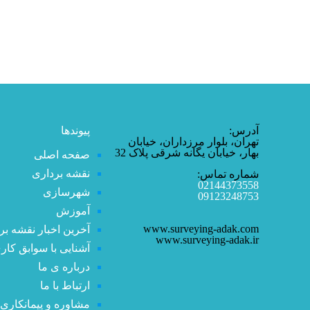
آدرس:
پیوندها
تهران، بلوار مرزداران، خیابان
بهار، خیابان یگانه شرقی پلاک 32
صفحه اصلی
نقشه برداری
شماره تماس:
02144373558
شهرسازی
09123248753
آموزش
www.surveying-adak.com
آخرین اخبار نقشه بر
www.surveying-adak.ir
آشنایی با سوابق کار
درباره ی ما
ارتباط با ما
مشاوره و پیمانکاری