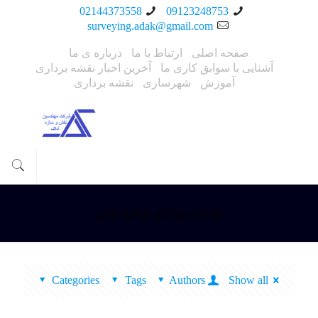
02144373558
09123248753
surveying.adak@gmail.com
صفحه اصلی
ارتباط با ما
درباره ی ما
آشنایی با سوابق کاری ما
آخرین اخبار نقشه برداری
آموزش
شهرسازی
نقشه برداری
نقشه برداری سازه بتنی
Categories
Tags
Authors
Show all