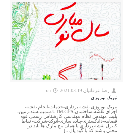
رضا عرفانیان
2021-03-19
on
تبریک نوروزی
تبریک نوروزی نقشه برداری-خدمات-انجام نقشه-
اجرای نقشه-ساختمان-UTM-GPS-شمیم-سند-زمین-
پلیت-مهندس-نظام مهندسی-کارشناس-رسمی-قوه
قضاییه-دادگستری-پیاده سازی-اتوکد-شرکت- نقاط
کنترل نقشه برداری یا همان بنچ مارک ها باید در
محلی باشند که با گود یا
[…]