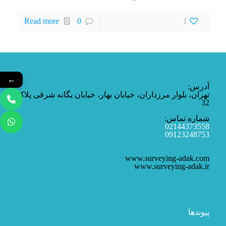
Read more
0
1
←
آدرس:
تهران، بلوار مرزداران، خیابان بهار، خیابان یگانه شرقی پلاک
32
شماره تماس:
02144373558
09123248753
www.surveying-adak.com
www.surveying-adak.ir
پیوندها