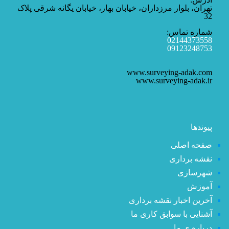
تهران، بلوار مرزداران، خیابان بهار، خیابان یگانه شرقی پلاک
32
شماره تماس:
02144373558
09123248753
www.surveying-adak.com
www.surveying-adak.ir
پیوندها
صفحه اصلی
نقشه برداری
شهرسازی
آموزش
آخرین اخبار نقشه برداری
آشنایی با سوابق کاری ما
درباره ی ما