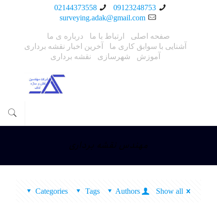
02144373558
09123248753
surveying.adak@gmail.com
صفحه اصلی
ارتباط با ما
درباره ی ما
آشنایی با سوابق کاری ما
آخرین اخبار نقشه برداری
آموزش
شهرسازی
نقشه برداری
مهندس نقشه برداری
Categories
Tags
Authors
Show all