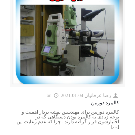
رضا عرفانیان
2021-01-04
on
كاليبره دوربين
كاليبره دوربين برای مهندسين نقشه بردار اهميت و
توجه زيادی به كاليبره بودن دسنگاهی كه در
اختيارشون قرار گرفته دارند . چرا که عدم رعایت این
[…]