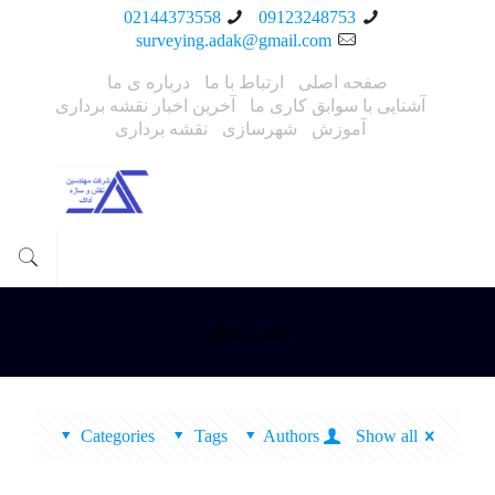
02144373558
09123248753
surveying.adak@gmail.com
صفحه اصلی
ارتباط با ما
درباره ی ما
آشنایی با سوابق کاری ما
آخرین اخبار نقشه برداری
آموزش
شهرسازی
نقشه برداری
عکس هوایی
Categories
Tags
Authors
Show all