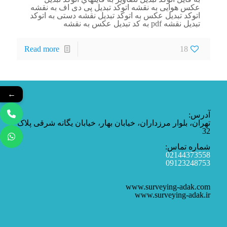
عکس هوایی به نقشه اتوکد تبدیل پی دی اف به نقشه
اتوکد تبدیل عکس به اتوکد تبدیل نقشه دستی به اتوکد
تبدیل نقشه pdf به کد تبدیل عکس به نقشه
Read more
18
←
آدرس:
تهران، بلوار مرزداران، خیابان بهار، خیابان یگانه شرقی پلاک
32
شماره تماس:
02144373558
09123248753
www.surveying-adak.com
www.surveying-adak.ir