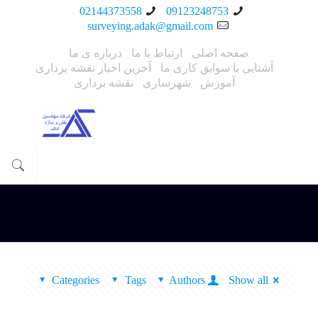
02144373558
09123248753
surveying.adak@gmail.com
صفحه اصلی
ارتباط با ما
درباره ی ما
آشنایی با سوابق کاری ما
آخرین اخبار نقشه برداری
آموزش
شهرسازی
نقشه برداری
صفر صفر
Categories
Tags
Authors
Show all