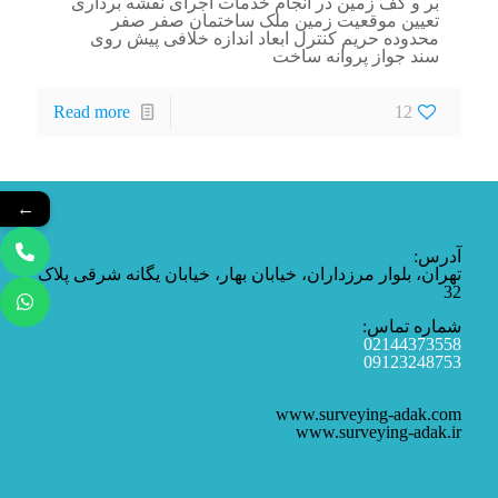
بر و کف زمین در انجام خدمات اجرای نقشه برداری
تعیین موقعیت زمین ملک ساختمان صفر صفر
محدوده حریم کنترل ابعاد اندازه خلافی پیش روی
سند جواز پروانه ساخت
Read more
12
←
آدرس:
تهران، بلوار مرزداران، خیابان بهار، خیابان یگانه شرقی پلاک
32
شماره تماس:
02144373558
09123248753
www.surveying-adak.com
www.surveying-adak.ir