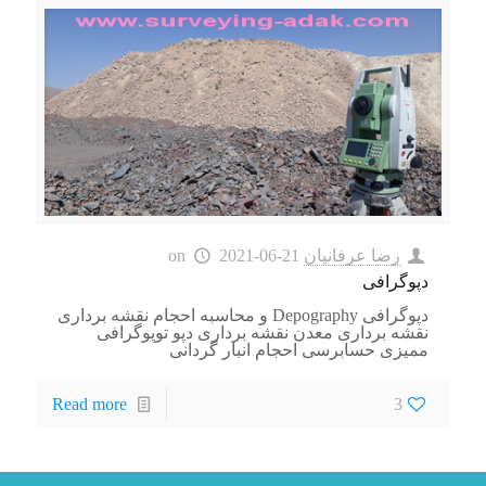
رضا عرفانیان
2021-06-21
on
دپوگرافی
دپوگرافی Depography و محاسبه احجام نقشه برداری
نقشه برداری معدن نقشه برداری دپو توپوگرافی
ممیزی حسابرسی احجام انبار گردانی
Read more
3