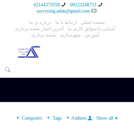
02144373558
09123248753
surveying.adak@gmail.com
صفحه اصلی
ارتباط با ما
درباره ی ما
آشنایی با سوابق کاری ما
آخرین اخبار نقشه برداری
آموزش
شهرسازی
نقشه برداری
حسابرسی
Categories
Tags
Authors
Show all