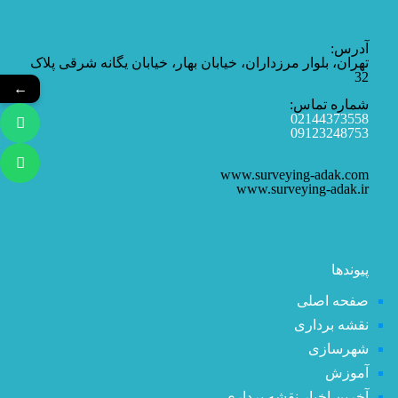
آدرس:
تهران، بلوار مرزداران، خیابان بهار، خیابان یگانه شرقی پلاک
32
←
شماره تماس:
02144373558
09123248753
www.surveying-adak.com
www.surveying-adak.ir
پیوندها
صفحه اصلی
نقشه برداری
شهرسازی
آموزش
آخرین اخبار نقشه برداری