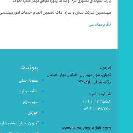
پارک نمونه ی کشوری کرج و ده ها پروژه موفق دیگر اشاره نمود.
مهندسین شرکت نقش و سازه آداک تضمین انجام خدمات امور مهندسی با
نظام مهندسی
پیوندها
آدرس:
تهران، بلوار مرزداران، خیابان بهار، خیابان
صفحه اصلی
یگانه شرقی پلاک 32
نقشه برداری
شماره تماس:
02144373558
شهرسازی
09123248753
آموزش
آخرین اخبار نقشه برداری
www.surveying-adak.com