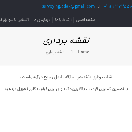
surveying.adak@gmail.com
0214437355
صفحه اصلی
ارتباط با ما
درباره ی ما
آشنایی با سوابق کا
نقشه برداری
Home
نقشه برداری
نقشه برداری : تخصص ، علاقه ، شغل و منبع در آمد ماست .
با تضمین کمترین قیمت ، بالاترین دقت و بهترین کیفیت کار را تحویل میدهیم